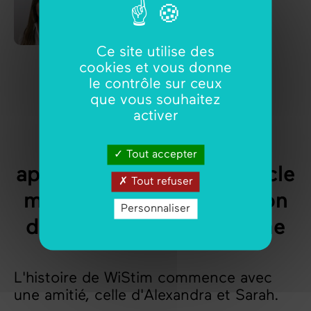
Directrice informatique
Ce site utilise des
cookies et vous donne
le contrôle sur ceux
que vous souhaitez
activer
WiStim, plus qu’une
Tout accepter
application de suivi de cycle
Tout refuser
menstruel, une application
Personnaliser
dédiée à la santé féminine
L'histoire de WiStim commence avec
une amitié, celle d'Alexandra et Sarah.