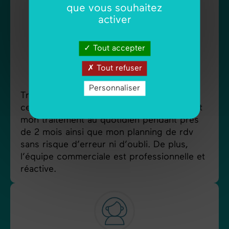
que vous souhaitez
activer
Caroline
Tout accepter
Merci WiStim !
Tout refuser
Personnaliser
Très utile, pratique et simple d’utilisation,
cette appli m’a permis de suivre facilement
mon traitement au quotidien pendant près
de 2 mois ainsi que mon planning de rdv
sans risque d’erreur ni d’oubli. De plus,
l’équipe commerciale est professionnelle et
réactive.