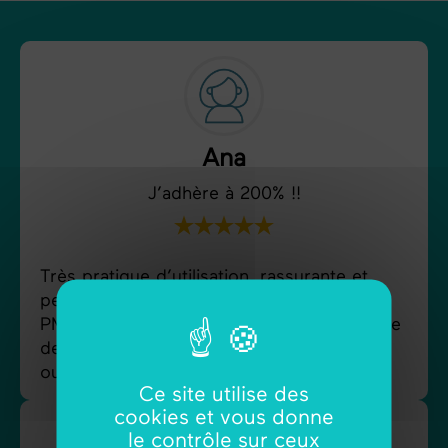
Ana
J’adhère à 200% !!
Très pratique d’utilisation, rassurante et
pense bête bien utile pour un parcours en
PMA qui implique de nombreux rdv et prise
de multiples médicaments 🙂 !! Un nouvel
outil devenu incontournable !
Ce site utilise des
cookies et vous donne
le contrôle sur ceux