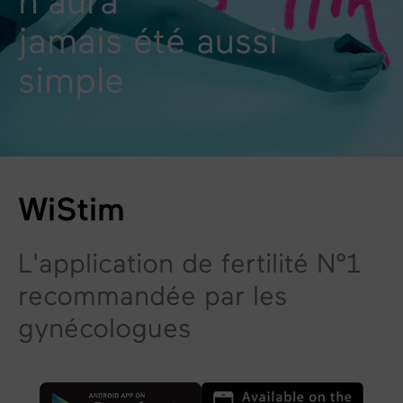
n'aura
jamais été aussi
simple
WiStim
L'application de fertilité N°1
recommandée par les
gynécologues