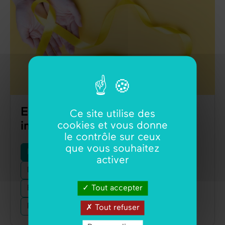
Endométriose : symptômes et
Ce site utilise des
impacts sur la fertilité
cookies et vous donne
le contrôle sur ceux
que vous souhaitez
Pathologies Gynécologiques
activer
Douleurs Gynécologiques
Echographie
Tout accepter
Endométriose
Infertilité Féminine
Prévention
Tout refuser