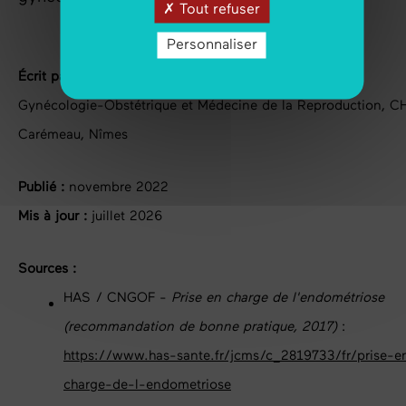
Tout refuser
Personnaliser
Écrit par :
Dr Stéphanie Huberlant, MD PhD, service
Gynécologie-Obstétrique et Médecine de la Reproduction, C
Carémeau, Nîmes
Publié :
novembre 2022
Mis à jour :
juillet 2026
Sources :
HAS / CNGOF -
Prise en charge de l'endométriose
(recommandation de bonne pratique, 2017)
:
https://www.has-sante.fr/jcms/c_2819733/fr/prise-e
charge-de-l-endometriose