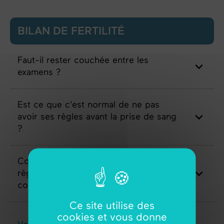
BILAN DE FERTILITÉ
Faut-il rester couchée entre les
examens ?
Est ce que c'est normal de ne pas
avoir ses règles avant la prise de sang
?
Combien de temps après le début des
règles la première échographie de
contrôle a lieu ?
Ce site utilise des
cookies et vous donne