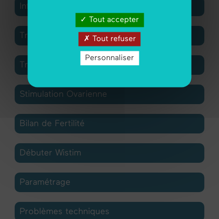
Infertilité
Tout accepter
Traitement
Tout refuser
Personnaliser
Transfert Embryon Congelé
Stimulation Ovarienne
Bilan de Fertilité
Débuter Wistim
Paramétrage
Problèmes techniques