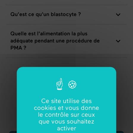
Qu'est ce qu'un blastocyte ?
Quelle est l'alimentation la plus
adéquate pendant une procédure de
PMA ?
Vous ne trouvez pas votre question ?
Contactez-nous !
Ce site utilise des
cookies et vous donne
le contrôle sur ceux
que vous souhaitez
Ou plus de questions sur...
activer