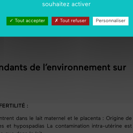
te progression, ainsi une diminution du nombre de
souhaitez activer
s anomalies de la morphologie ont été
décrites
avec
înant
une diminution de la capacité de fécondance. A
Tout accepter
Tout refuser
Personnaliser
limination très lente et les effets délétères sont plus
 plus souvent les deux facteurs sont associés :
ndants de l’environnement sur
FERTILITÉ :
rent dans le lait maternel et le placenta : Origine de
es et hypospadias La contamination intra-utérine est