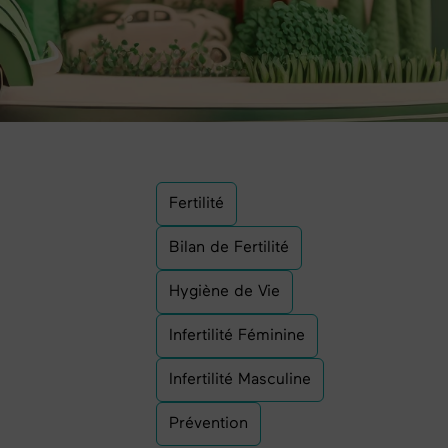
Fertilité
Bilan de Fertilité
Hygiène de Vie
Infertilité Féminine
Infertilité Masculine
Prévention