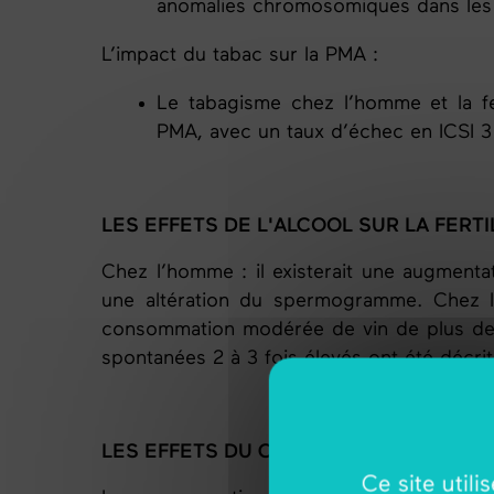
anomalies chromosomiques dans les s
L’impact du tabac sur la
PMA
:
Le tabagisme chez l’homme et la f
PMA
, avec un taux d’échec en ICSI 3
LES EFFETS DE L'ALCOOL SUR LA FERTIL
Chez l’homme : il existerait une augment
une altération du spermogramme. Chez l
consommation modérée de vin de plus de 
spontanées 2 à 3 fois élevés ont été décrit
LES EFFETS DU CANNABIS SUR LA FERTI
Ce site util