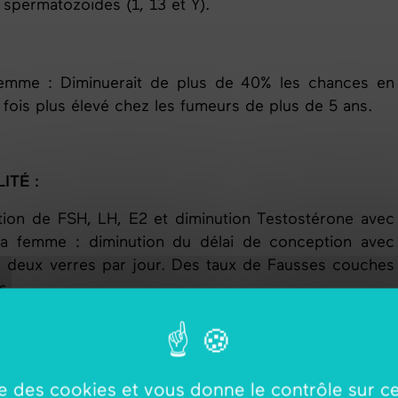
permatozoïdes (1, 13 et Y).
emme : Diminuerait de plus de 40% les chances en
 fois plus élevé chez les fumeurs de plus de 5 ans.
ITÉ :
ation de FSH, LH, E2 et diminution Testostérone avec
a femme : diminution du délai de conception avec
deux verres par jour. Des taux de Fausses couches
s.
LITÉ :
ise des cookies et vous donne le contrôle sur 