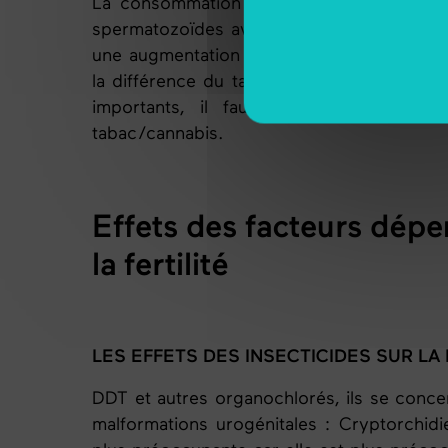
La consommation de cannabis est en net
spermatozoïdes avec une augmentation de
une augmentation de l’hyperactivité
entra
la différence du tabac, le cannabis a une é
importants, il faut remarquer que le
tabac/cannabis.
Effets des facteurs dépe
la fertilité
LES EFFETS DES INSECTICIDES SUR LA 
DDT et autres organochlorés, ils se concent
malformations urogénitales : Cryptorchidi