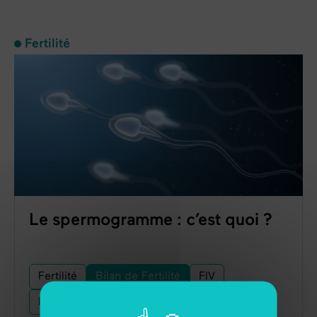
Fertilité
Le spermogramme : c’est quoi ?
Fertilité
Bilan de Fertilité
FIV
Infertilité Masculine
Spermogramme