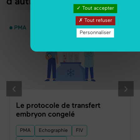
d'autres articles ?
Tout accepter
Tout refuser
PMA
Personnaliser
Le protocole de transfert
embryon congelé
PMA
Echographie
FIV