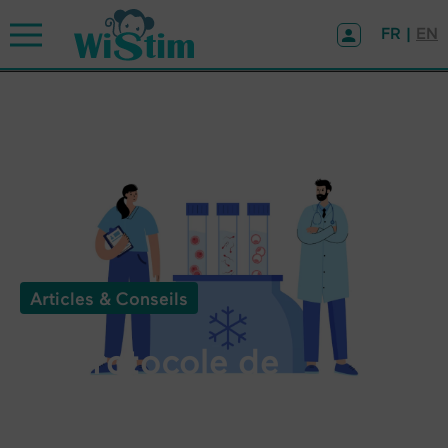
Panneau de gestion des cookies
FR |
EN
Articles & Conseils
Le protocole de
transfert embryon
congelé