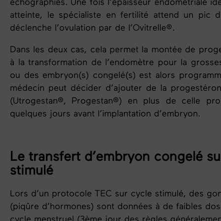
échographies. Une fois l’
épaisseur endométriale
id
atteinte,
le spécialiste en fertilité
attend un pic d
déclenche l’ovulatio
n par de l’Ovitrelle®.
Dans les deux cas, cela permet la montée de prog
à la transformation de l’endomètre pour la grosses
ou des embryon(s) congelé(s) est alors programmé
médecin peut décider d’ajouter de la progestéron
(Utrogestan®, Progestan®) en plus de celle prod
quelques jours avant l’implantation d’embryon.
Le transfert d’embryon congelé su
stimulé
Lors d’un protocole TEC sur cycle stimulé
, des go
(piqûre d’hormones) sont données à de faibles dos
cycle
menstruel
(3ème jour des règles généralemen