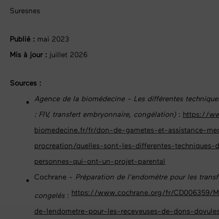
Suresnes
Publié :
mai 2023
Mis à jour :
juillet 2026
Sources :
Agence de la biomédecine - Les différentes technique
: FIV, transfert embryonnaire, congélation)
:
https://w
biomedecine.fr/fr/don-de-gametes-et-assistance-med
procreation/quelles-sont-les-differentes-techniques
personnes-qui-ont-un-projet-parental
Cochrane -
Préparation de l'endomètre pour les trans
https://www.cochrane.org/fr/CD006359/
congelés
:
de-lendometre-pour-les-receveuses-de-dons-dovule