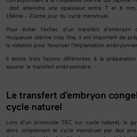
correspondant à la muqueuse utérine qui tapisse l’in
doit atteindre une épaisseur entre 7 et 8 m
19ème - 21ème jour du cycle menstruel.
Pour éviter l'échec d’un transfert d’embryon
muqueuse utérine trop fine, il est important de pr
la nidation pour favoriser l’implantation embryonnai
Il existe trois façons différentes à la préparatio
assurer le transfert embryonnaire:
Le transfert d’embryon congel
cycle naturel
Lors d’un protocole TEC sur cycle nature
l, le g
alors simplement le cycle
menstruel
par des pris